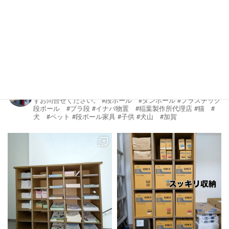
続優良従業員 愛知県知事賞 及び 理事
長賞 に14名が選ばれました。 受賞者14名
中 弊社からは なんと7名選ばれました。 長
年勤めることが出来ているのは、皆様のおか
げですとい […]
yokoihousou
愛知県犬山市、石川県加賀市、群馬県富岡市にて段ボール函、
プラスチック段ボール函を製造しております。法人、個人問わ
ずお問合せください。
#段ボール #ダンボール
#プラスチック
段ボール #プラ段
#イナバ物置 #稲葉製作所代理店
#猫 #
犬 #ペット
#段ボール家具 #子供
#犬山 #加賀